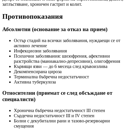
затлъстяване, хроничен гастрит и колит.
Противопоказания
Абсолютни (основание за отказ на прием)
Остър стадий на всички заболявания, нуждаещи се от
активно лечение
Инфекциозни заболявания
Психични заболявания: шизофрения, афективни
разстройства (маниакално-депресивни), олигофрения
Кървящи язви — до 6 месеца след кръвоизлива
Декомпенсирана цироза
Терминална бъбречна недостатъчност
Активна туберкулоза
Относителни (приемат се след обсъждане от
специалисти)
Хронична бъбречна недостатъчност III степен
Сърдечна недостатъчност III и IV степен
Болни с декубитални рани и тазово-резервоарни
смущения