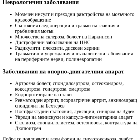
Неврологични заболявания
Мозъчен инсулт и преходни разстройства на мозъчното
кръвообращение
Състояния след операции и травми на главния и
гръбначния мозък
Множествена склероза, болест на Паркинсон
Дистрофични заболявания на ЦНС
Радикулити, плексити, дискови хернии
Травматични увреждания и възпалителни заболявания
на периферните нерви, полиневропатии
Заболявания на опорно-двигателния апарат
Артрозна болест, спондилоартроза, остеохондроза,
коксартроза, гонартроза, омартроза
Ендопротезиране на стави
Ревматоиден артрит, псориатричен артрит, анкилозиращ
спондилит на Бехтерев
Постфрактурни състояния, луксации, синдром на Зудек
Увреди на менискуси и капсуло-лигаментарния апарат
Сколиоза, спондилолистеза, остеопороза, контрактура на
Дюпюитрен
Добре се повлияват и леки форми на тиреотоксикоза, диабет,