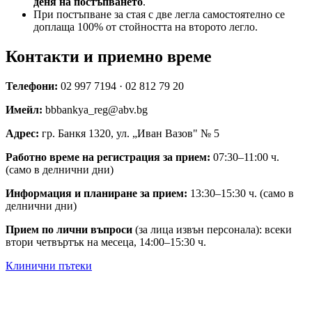
деня на постъпването
.
При постъпване за стая с две легла самостоятелно се
доплаща 100% от стойността на второто легло.
Контакти и приемно време
Телефони:
02 997 7194 · 02 812 79 20
Имейл:
bbbankya_reg@abv.bg
Адрес:
гр. Банкя 1320, ул. „Иван Вазов" № 5
Работно време на регистрация за прием:
07:30–11:00 ч.
(само в делнични дни)
Информация и планиране за прием:
13:30–15:30 ч. (само в
делнични дни)
Прием по лични въпроси
(за лица извън персонала): всеки
втори четвъртък на месеца, 14:00–15:30 ч.
Клинични пътеки