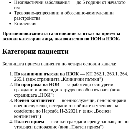
Неопластични заболявания — до 5 години от началото
им
Тревожно-депресивни и обсесивно-компулсивни
разстройства
Епилепсия
Противопоказанията са основание за отказ на прием за
всички категории лица, включително по НОИ и НЗОК.
Категории пациенти
Болницата приема пациенти по четири основни канала:
По клинични пътеки на НЗОК
— КП 262.1, 263.1, 264,
265.1 (виж страницата „Клинични пътеки")
По програма на НОИ
— за работещи осигурени
граждани и инвалиди в трудоспособна възраст (виж
страницата „НОИ")
Военен контингент
— военнослужещи, пенсионирани
военнослужещи, ветерани от войните и членове на
семейства по Наредба Н-2/2021 г. (виж „Военен
контингент")
Платен прием
— всички граждани срещу заплащане по
утвърден ценоразпис (виж „Платен прием")