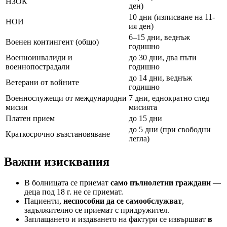
НЗОК
ден)
10 дни (изписване на 11-
НОИ
ия ден)
6–15 дни, веднъж
Военен контингент (общо)
годишно
Военноинвалиди и
до 30 дни, два пъти
военнопострадали
годишно
до 14 дни, веднъж
Ветерани от войните
годишно
Военнослужещи от международни
7 дни, еднократно след
мисии
мисията
Платен прием
до 15 дни
до 5 дни (при свободни
Краткосрочно възстановяване
легла)
Важни изисквания
В болницата се приемат
само пълнолетни граждани
—
деца под 18 г. не се приемат.
Пациенти,
неспособни да се самообслужват
,
задължително се приемат с придружител.
Заплащането и издаването на фактури се извършват
в