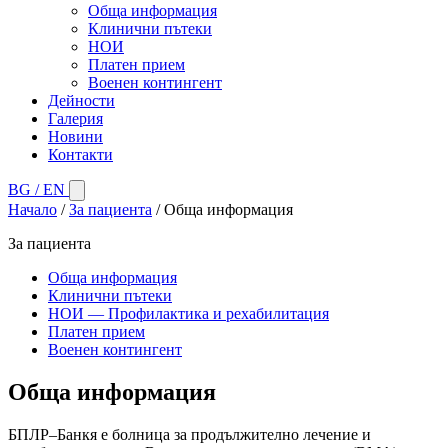
Обща информация
Клинични пътеки
НОИ
Платен прием
Военен контингент
Дейности
Галерия
Новини
Контакти
BG
/
EN
Начало
/
За пациента
/
Обща информация
За пациента
Обща информация
Клинични пътеки
НОИ — Профилактика и рехабилитация
Платен прием
Военен контингент
Обща информация
БПЛР–Банкя е болница за продължително лечение и