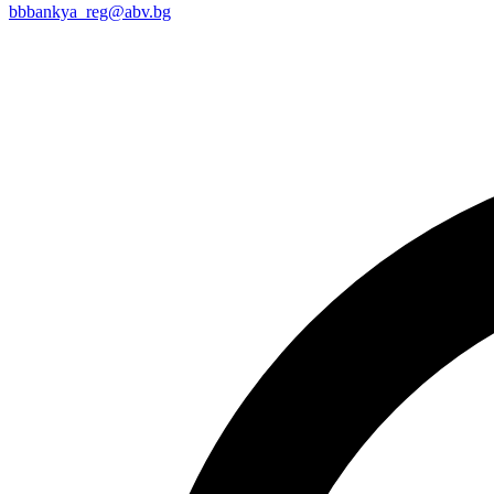
bbbankya_reg@abv.bg